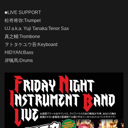
■LIVE SUPPORT
松嵜将弥:Trumpet
UJ a.k.a. Yuji Tanaka:Tenor Sax
真之輔:Trombone
ヲトタケユウ吾:Keyboard
HIDYAN:Bass
岸颯馬:Drums